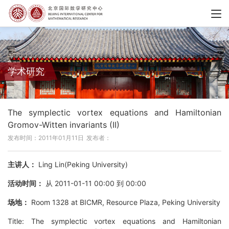
学术研究
The symplectic vortex equations and Hamiltonian
Gromov-Witten invariants (II)
发布时间：2011年01月11日
发布者：
主讲人：
Ling Lin(Peking University)
活动时间：
从 2011-01-11 00:00 到 00:00
场地：
Room 1328 at BICMR, Resource Plaza, Peking University
Title: The symplectic vortex equations and Hamiltonian