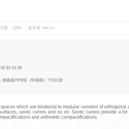
次数：1806
发布者: He Liu
:30 到 15:30
镜春园78号院（怀新园）77201室
 spaces which are birational to modular varieties of orthogonal
urfaces, sextic curves and so on. Sextic curves provide a lot o
actifications and arithmetic compactifications.