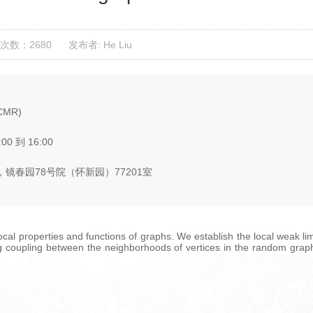
次数：2680
发布者: He Liu
CMR)
:00 到 16:00
镜春园78号院（怀新园）77201室
 local properties and functions of graphs. We establish the local weak l
g coupling between the neighborhoods of vertices in the random grap