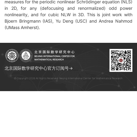
measures for the periodic nonlinear Schrödinger equation (NLS)
in 2D, for any (defocusing and renormalized) odd power
nonlinearity, and for cubic NLW in 3D. This is joint work with
Bjoern Bringmann (IAS), Yu Deng (USC) and Andrea Nahmod
(UMass Amherst).
北京国际数学研究中心官方订阅号→
© Copyright 2026 All Rights Reserved. Beijing International Center for Mathematical Research.