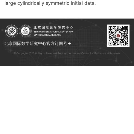
large cylindrically symmetric initial data.
北京国际数学研究中心官方订阅号→
© Copyright 2026 All Rights Reserved. Beijing International Center for Mathematical Research.