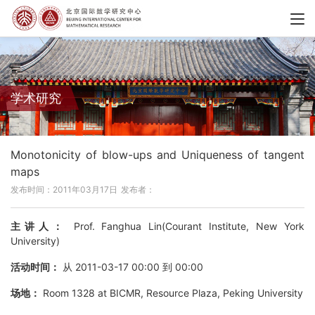
学术研究
Monotonicity of blow-ups and Uniqueness of tangent
maps
发布时间：2011年03月17日
发布者：
主讲人：
Prof. Fanghua Lin(Courant Institute, New York
University)
活动时间：
从 2011-03-17 00:00 到 00:00
场地：
Room 1328 at BICMR, Resource Plaza, Peking University