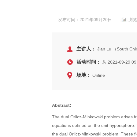
发布时间：2021年09月20日
浏览
主讲人：
Jian Lu （South Chi
活动时间：
从 2021-09-29 09
场地：
Online
Abstract:
The dual Orlicz-Minkowski problem arises f
equations defined on the unit hypersphere. 
the dual Orlicz-Minkowski problem. These fl