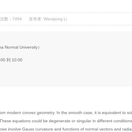
次数：7494
发布者: Wenqiong Li
na Normal University）
:00 到 10:00
rom modern convex geometry. In the smooth case, it is equivalent to s
These equations could be degenerate or singular in different condition
ows involve Gauss curvature and functions of normal vectors and radial 