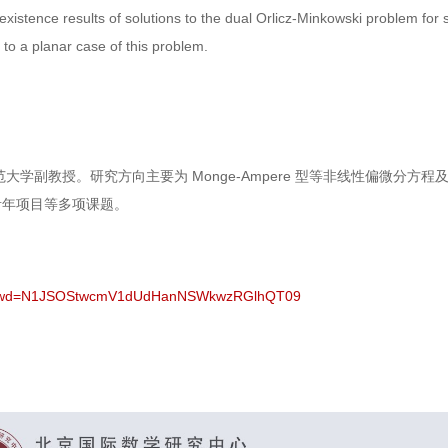
xistence results of solutions to the dual Orlicz-Minkowski problem fo
to a planar case of this problem.
大学副教授。研究方向主要为 Monge-Ampere 型等非线性偏微分
青年项目等多项课题。
27?pwd=N1JSOStwcmV1dUdHanNSWkwzRGlhQT09