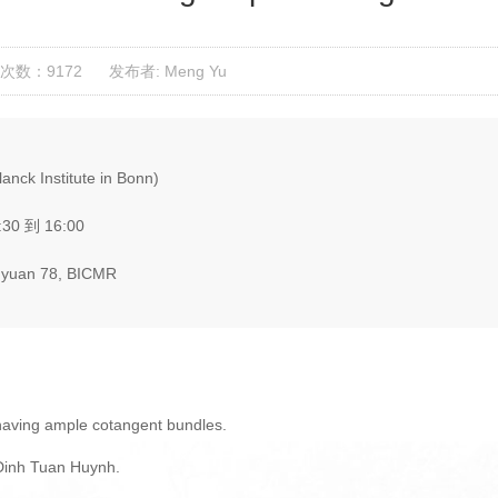
次数：9172
发布者: Meng Yu
nck Institute in Bonn)
:30 到 16:00
yuan 78, BICMR
 having ample cotangent bundles.
 Dinh Tuan Huynh.