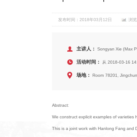
发布时间：2018年03月12日
浏览
主讲人：
Songyan Xie (Max Pla
活动时间：
从 2018-03-16 14
场地：
Room 78201, Jingchun
Abstract:
We construct explicit examples of varieties
This is a joint work with Hanlong Fang and