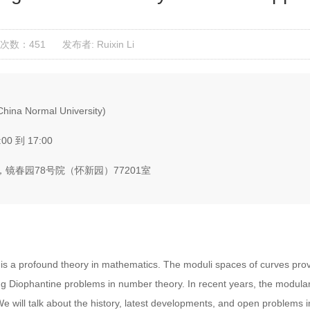
次数：451
发布者: Ruixin Li
hina Normal University)
:00 到 17:00
镜春园78号院（怀新园）77201室
 is a profound theory in mathematics. The moduli spaces of curves provi
ing Diophantine problems in number theory. In recent years, the modular
We will talk about the history, latest developments, and open problems i