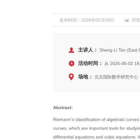
发布时间：2026年05月08日
浏览
主讲人：
Sheng-Li Tan (East C
活动时间：
从 2026-06-02 16
场地：
北京国际数学研究中心，
Abstract:
Riemann's classification of algebraic curves
curves, which are important tools for study
differential equations and cubic equations. 