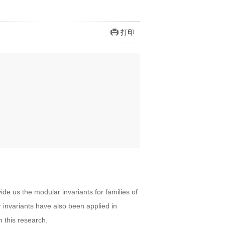
打印
de us the modular invariants for families of
 invariants have also been applied in
n this research.