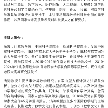
别是对互联网、数字通讯、医疗图像、人工智能、大规模计算等现
代科技起到了关键的作用。傅里叶、图灵、香农、拉东、冯康等科
学家是这些奇迹的重要推手。本讲座将阐释数学对科技创新的重要
作用，以及国家未来高质量发展对科技类人才的新要求。
主讲人简介：
汤涛，计算数学家，中国科学院院士，欧洲科学院院士，发展中国
家科学院院士。
1984
年获北京大学数学学士学位；
1989
年获英国利
兹大学博士学位。曾任香港数学会理事长，香港浸会大学研究生院
院长、理学院院长，
2015-2019
年任南方科技大学副校长，
2019-
2024
年任北京师范大学
-
香港浸会大学联合国际学院校长。现任北师
港浸大高等研究院院长。
汤涛教授主要从事计算数学研究，在双曲型方程计算方法误差分
析，微分方程谱方法理论，相场模型的高精度算法，以及计算流体
力学等领域的研究工作具有广泛影响。荣获冯康科学计算奖、教育
部自然科学奖、国家自然科学奖等多项奖励。
2018
年受邀在国际数
学家大会作
45
分钟邀请报告。汤涛教授担任多个国际数学期刊主编
或编委，长期致力于数学文化的普及和推广，创办《数学文化》期