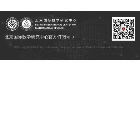
北京国际数学研究中心官方订阅号→
© Copyright 2026 All Rights Reserved. Beijing International Center for Mathematical Research.