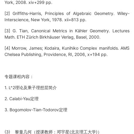
York, 2008. xiv+299 pp.
[2] Griffiths-Harris, Principles of Algebraic Geometry. Wiley-
Interscience, New York, 1978. xii+813 pp.
[3] G. Tian, Canonical Metrics in Kähler Geometry. Lectures
Math. ETH Zürich Birkhäuser Verlag, Basel, 2000.
[4] Morrow, James; Kodaira, Kunihiko Complex manifolds. AMS
Chelsea Publishing, Providence, RI, 2006, x+194 pp.
专题课程内容：
1. L^2理论及乘子理想层简介
2. Calabi-Yau定理
3. Bogomolov-Tian-Todorov定理
(3) 黎曼几何（授课教师：邓宇星
(
北京理工大学
)
）