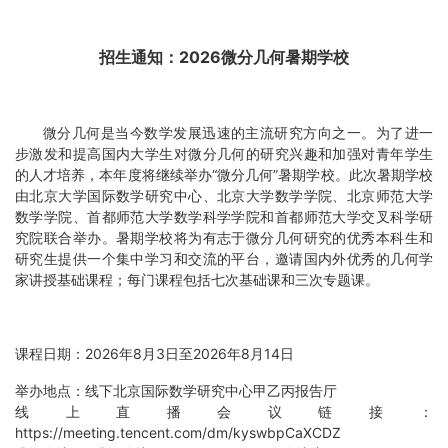
招生通知：
2026
微分几何暑期学校
微分几何是当今数学发展迅速的主流研究方向之一。为了进一
步激发和提高国内大学生对微分几何的研究兴趣和加强对青年学生
的人才培养，本年度将继续举办“微分几何”暑期学校。此次暑期学校
由北京大学国际数学研究中心、北京大学数学学院、北京师范大学
数学学院、首都师范大学数学科学学院和首都师范大学交叉科学研
究院联合举办。暑期学校将为有志于微分几何研究的优秀本科生和
研究生提供一个集中学习和交流的平台，邀请国内外优秀的几何学
家讲授基础课程；每门课程包括七次基础课和三次专题课。
课程日期：
2026
年
8
月
3
日至
2026
年
8
月
14
日
举办地点：线下北京国际数学研究中心甲乙丙报告厅
线上直播会议链接：
https://meeting.tencent.com/dm/kyswbpCaXCDZ