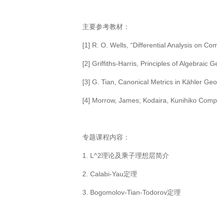
主要参考教材：
[1] R. O. Wells, “Differential Analysis on C
[2] Griffiths-Harris, Principles of Algebraic
[3] G. Tian, Canonical Metrics in Kähler Ge
[4] Morrow, James; Kodaira, Kunihiko Comp
专题课程内容：
1. L^2理论及乘子理想层简介
2. Calabi-Yau定理
3. Bogomolov-Tian-Todorov定理