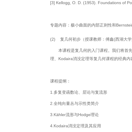
[3] Kellogg, O. D. (1953). Foundations of Po
专题内容：极小曲面的内部正则性和
Bernstei
(2) 复几何初步（授课教师：傅鑫
(
西湖大学
本课程是复几何的入门课程。我们将首
理、
Kodaira
消没定理等复几何课程的经典内
课程提纲：
1.多复变函数论、层论与复流形
2.全纯向量丛与示性类简介
3.Kähler流形与
Hodge
理论
4.Kodaira消没定理及其应用