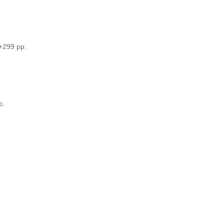
v+299 pp.
p.