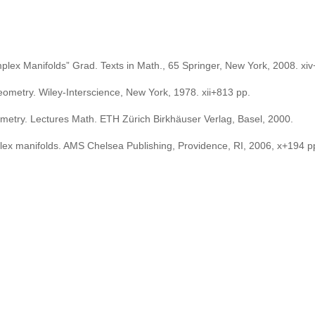
omplex Manifolds” Grad. Texts in Math., 65 Springer, New York, 2008. xi
 Geometry. Wiley-Interscience, New York, 1978. xii+813 pp.
ometry. Lectures Math. ETH Zürich Birkhäuser Verlag, Basel, 2000.
lex manifolds. AMS Chelsea Publishing, Providence, RI, 2006, x+194 p