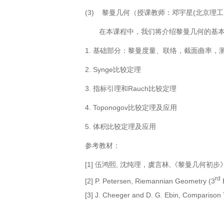
(3) 黎曼几何（授课教师：邓宇星
(
北京理工
在本课程中，我们将介绍黎曼几何的基
1. 基础部分：黎曼度量、联络，截面曲率，
2. Synge比较定理
3. 指标引理和
Rauch
比较定理
4. Toponogov比较定理及应用
5. 体积比较定理及应用
参考教材：
[1] 伍鸿熙
,
沈纯理，虞言林
,
《黎曼几何初步
rd
[2] P. Petersen, Riemannian Geometry (3
E
[3] J. Cheeger and D. G. Ebin, Compariso