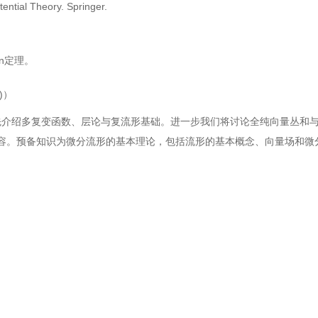
tential Theory. Springer.
n
定理。
)
）
先介绍多复变函数、层论与复流形基础。进一步我们将讨论全纯向量丛和
容。预备知识为微分流形的基本理论，包括流形的基本概念、向量场和微