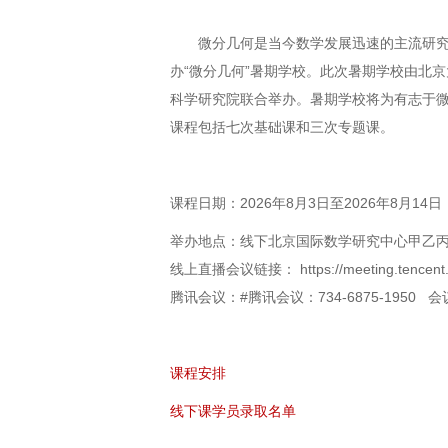
微分几何是当今数学发展迅速的主流研
办“微分几何”暑期学校。此次暑期学校由北
科学研究院联合举办。暑期学校将为有志于
课程包括七次基础课和三次专题课。
课程日期：
2026
年
8
月
3
日至
2026
年
8
月
14
日
举办地点：线下北京国际数学研究中心甲乙
线上直播会议链接： https://meeting.tencent
腾讯会议：#腾讯会议：734-6875-1950 会
课程安排
线下课学员录取名单