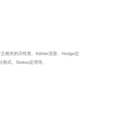
与之相关的示性类、
Kähler
流形、
Hodge
定
分形式、
Stokes
定理等。