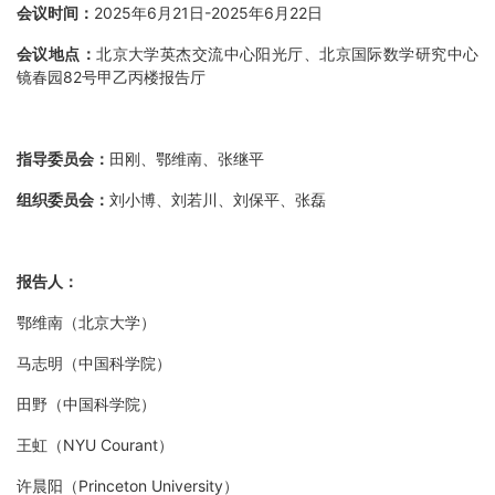
会议时间：
2025
年
6
月
21
日
-2025
年
6
月
22
日
会议地点：
北京大学英杰交流中心阳光厅、北京国际数学研究中心
镜春园
82
号甲乙丙楼报告厅
指导委员会：
田刚、鄂维南、张继平
组织委员会：
刘小博、刘若川、刘保平、张磊
报告人：
鄂维南（北京大学）
马志明（中国科学院）
田野（中国科学院）
王虹（
NYU Courant
）
许晨阳（
Princeton University
）