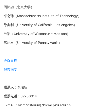
周沛劼（北京大学）
恽之玮（
Massachusetts Institute of Technology
）
徐宙利（
University of California, Los Angeles
）
申皓（
University of Wisconsin - Madison
）
苏炜杰（
University of Pennsylvania
）
会议日程
报告摘要
联系人：
李瑞新
联系电话：
62750314
E-mail
：
bicmr20forum@bicmr.pku.edu.cn