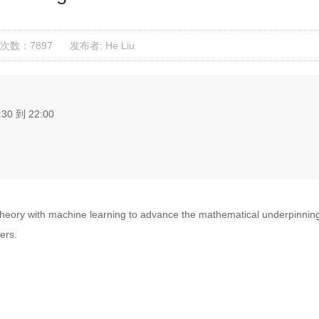
次数：7897
发布者: He Liu
:30 到 22:00
heory with machine learning to advance the mathematical underpinning 
hers.