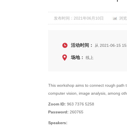
发布时间：2021年06月10日
浏览
活动时间：
从 2021-06-15 15
场地：
线上
This workshop aims to connect rough path t
computer vision, image analysis, among ot
Zoom ID:
963 7376 5258
Password:
260765
Speakers: