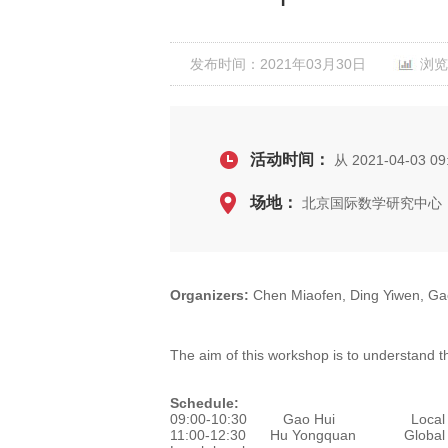
发布时间：2021年03月30日
浏览
活动时间：
从 2021-04-03 09
场地：
北京国际数学研究中心，
Organizers:
Chen Miaofen, Ding Yiwen, Ga
The aim of this workshop is to understand t
Schedule:
09:00-10:30 Gao Hui Local mai
11:00-12:30 Hu Yongquan Global ma