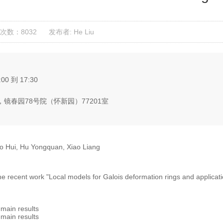
次数：8032
发布者: He Liu
:00 到 17:30
镜春园78号院（怀新园）77201室
o Hui, Hu Yongquan, Xiao Liang
he recent work "Local models for Galois deformation rings and applica
n results
in results