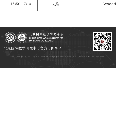
16:50-17:10
史逸
Geodesi
北京国际数学研究中心官方订阅号→
© Copyright 2026 All Rights Reserved. Beijing International Center for Mathematical Research.