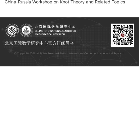
China-Russia Workshop on Knot Theory and Related Topics
北京国际数学研究中心官方订阅号→
© Copyright 2026 All Rights Reserved. Beijing International Center for Mathematical Research.