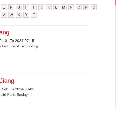
E
F
G
H
I
J
K
L
M
N
O
P
Q
V
W
X
Y
Z
uang
04-01 To 2024-07-15
 Institute of Technology
Jiang
04-01 To 2024-09-01
sité Paris-Saclay