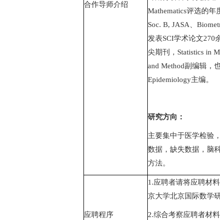
合作导师介绍
Mathematics
评选的年
Soc. B, JASA
、
Biomet
发表
SCI
学术论文
270
尖期刊，
Statistics in 
and Method
副编辑，
Epidemiology
主编。
研究方向：
主要集中于医学检验
数据，缺失数据，脑
方法。
1.
应聘者请将应聘材料
京大学北京国际数学
应聘程序
2.
综合考察应聘者材料