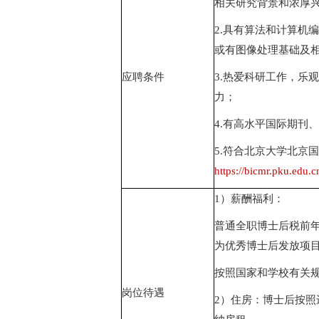
相关研究背景和浓厚
2.
具有算法和计算机编
或有图像处理基础及
应聘条件
3.
热爱科研工作，乐观
力；
4.
有高水平国际期刊、
5.
符合北京大学北京国
https://bicmr.pku.edu.
1
）薪酬福利：
普通全职博士后税前
为优秀博士后发放项
按照国家和学校有关
岗位待遇
2
）住房：博士后按照