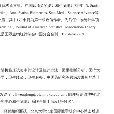
度优秀论文奖。在国际顶尖的统计和生物统计期刊
J. R. Statist.
rika
、
Ann. Statist, Biometrics, Stat. Med
，
Science Advance
等
余篇，其中
170
余篇为第一或通信作者。先后任生物统计学顶
Medicine
，
Journal of American Statistical Association-Theory
也是国际生物统计学会中国分会会刊，
Biostatistics &
，随机临床试验中的设计及统计方法，因果推断分析，医疗大
科学，卫生经济，卫生服务，中医药研究等领域发展新的统计
发送至：
liwenqiong@bicmr.pku.edu.cn
，邮件标题请注明
"
北
研究中心和生物统计系联合博士后应聘
+
姓名
"
。
，择优组织面试。
北京大学北京国际数学研究中心
博士后进