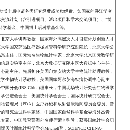
励博士后申请各类研究经费或奖励经费。如国家的香江学者
际交流计划（含引进项目、派出项目和学术交流项目）、“博
科学基金、中国博士后科学基金等。
，北京大学讲席教授，国家海外高层次人才引进计划创新人才
京大学国家药品医疗器械监管科学研究院副院长，北京大学公
系系主任，国际知名生物统计学家，北京大学北京国际数学研
物信息实验室主任，北京大数据研究院中医大数据中心主任，
中心副主任。先后担任美国印第安纳大学生物统计助理教授，
大学生物统计系教授，美国国家阿尔茨海默病协调中心副主
会中国分会
(IBS-China)
理事长，中国现场统计研究会生物医学
科学促进会会士，美国统计学会会士，国际统计研究院会士。
药物管理局（
FDA
）医疗器械和放射健康顾问委员会委员。曾
予的研究生涯科学家奖、中国国家自然科学基金委海外杰青，
教专家、中国教育部海外名师等荣誉称号，获美国统计学会贝
国际贝叶斯统计科学学会
Mitchell
奖，
SCIENCE CHINA-