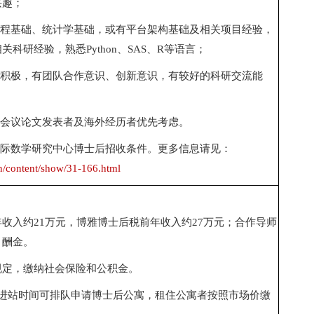
兴趣；
程基础、统计学基础，或有平台架构基础及相关项目经验，
相关科研经验，熟悉
Python
、
SAS
、
R
等语言；
积极，有团队合作意识、创新意识，有较好的科研交流能
会议论文发表者及海外经历者优先考虑。
际数学研究中心博士后招收条件。
更多信息请见：
cn/content/show/31-166.html
年收入约
21
万元，博雅博士后税前年收入约
27
万元；合作导师
目酬金。
规定，缴纳社会保险和公积金。
进站时间可排队申请博士后公寓，租住公寓者按照市场价缴