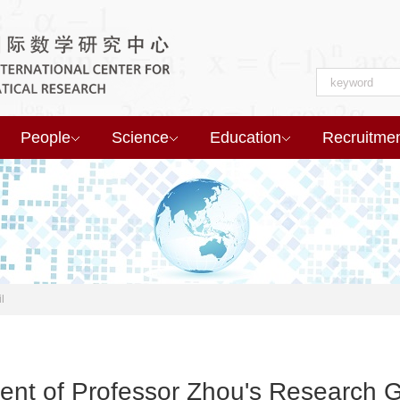
People
Science
Education
Recruitme
l
ment of Professor Zhou's Research