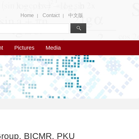
Home
Contact
中文版
|
|
nt
Pictures
Media
 Group, BICMR, PKU