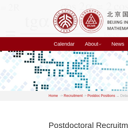
Calendar
About
News
Home
->
Recruitment
->
Postdoc Positions
→
Detai
Postdoctoral Recruit