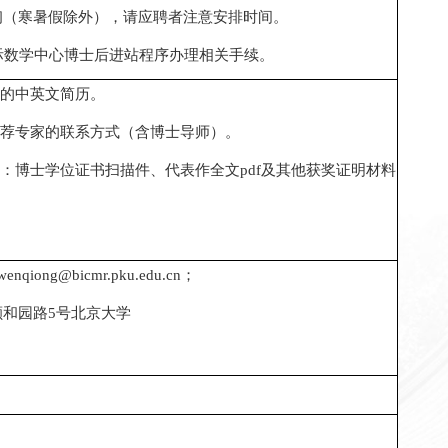
初（寒暑假除外），请应聘者注意安排时间
。
际数学中心博士后进站程序办理相关手续。
的中英文简历。
荐专家的联系方式（含博士导师）。
：博士学位证书扫描件、代表作全文
pdf
及其他获奖证明材料
iwenqiong@bicmr.pku.edu.cn
；
颐和园路
5
号北京大学