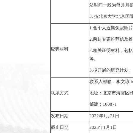
站时间一般为每月月
3.
按北京大学北京国
1.
含个人近期免冠照片
2.
两封专家推荐信及推
应聘材料
2.
相关证明材料，包括
等。
3.
拟开展的研究计划。
联系人邮箱：李文琼
l
联系方式
地址：北京市海淀区
邮编：
100871
发布日期
2022
年
1
月
21
日
截止日期
2023
年
1
月
1
日