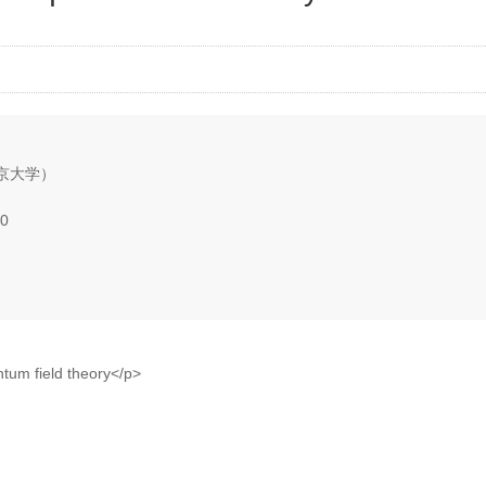
京大学）
10
m field theory</p>