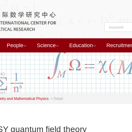
People
Science
Education
Recruitme
try and Mathematical Physics
->
Detail
SY quantum field theory