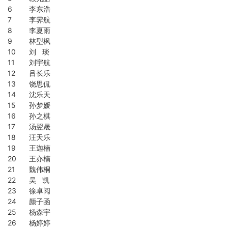
6
李东浩
7
李霁航
8
李夏雨
9
林型枫
10
刘 琰
11
刘宇航
12
吕长乐
13
饶思侃
14
沈乐天
15
孙梦媛
16
孙之棋
17
汤翌晟
18
汪天乐
19
王迦楠
20
王亦楠
21
魏伟桐
22
吴 凯
23
徐卓阅
24
颜子函
25
杨森宇
26
杨婷婷