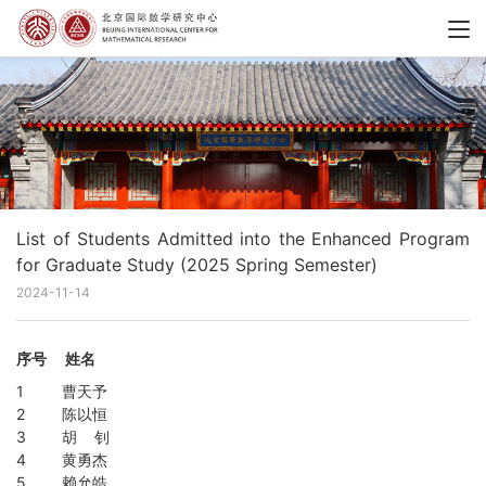
List of Students Admitted into the Enhanced Program
for Graduate Study (2025 Spring Semester)
2024-11-14
序号
姓名
1
曹天予
2
陈以恒
3
胡 钊
4
黄勇杰
5
赖允皓