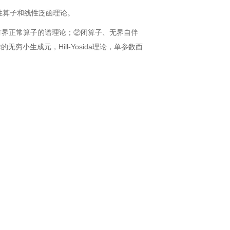
性算子和线性泛函理论。
有界正常算子的谱理论；②闭算子、无界自伴
群的无穷小生成元，
Hill-Yosida
理论，单参数酉