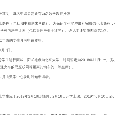
家推荐制。每名申请者需要有两名数学教授推荐。
化班课程（包括期中和期末考试）。为保证学生能够顺利完成强化班课程
原学校的培养计划（包括办理毕业手续等）。详见本通知第四条第
1
点。
、二年级的学生具有申请资格。
1
月
7
日。
部分学生进行面试。面试地点为北京大学，时间暂定为
2018
年
11
月中旬（以
普通火车的硬座或同等距离的动车的二等坐席）。
定，并由数学中心及时通知申请者。
班学生应于
2019
年
2
月
18
日报到，
2
月
18
日开学上课。
2019
年
6
月
10
日至
6