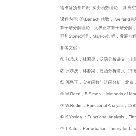
需准备预备知识
:
实变函数理论， 距离
课程内容
:
①
.Banach
代数，
Gelfand
表
算子谱分解理论，无界正常算子谱分解
群和
Stone
定理，
Markov
过程，发展方
参考文献：
① 张恭庆，林源渠，泛函分析讲义（上
② 张恭庆，林源渠，泛函分析讲义（下
③ 郭懋正，实变函数与泛函分析，北京
④ M.Reed，B.Simon ：Methods of Modern
⑤ W.Rudin ：Functional Analysis，199
⑥ K.Yosida ：Functional Analysis，Fift
⑦ T.Kato ：Perturbation Theory for Li