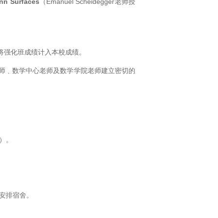
nn Surfaces
（
Emanuel Scheidegger
老师授
将强化班成绩计入本校成绩。
老师﹑数学中心老师及数学学院老师建立密切的
）。
安排宿舍。