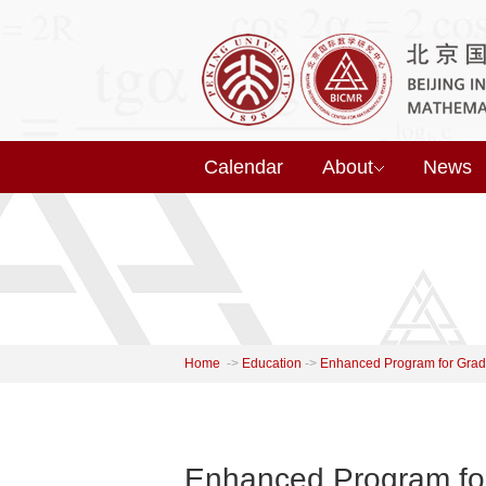
Calendar
About
News
Home
->
Education
->
Enhanced Program for Grad
Enhanced Program f