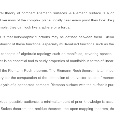
eral theory of compact Riemann surfaces. A Riemann surface is a 
versions of the complex plane: locally near every point they look like 
mple, they can look like a sphere or a torus.
s is that holomorphic functions may be defined between them. Rie
behavior of these functions, especially multi-valued functions such as th
 concepts of algebraic topology such as manifolds, covering spaces, h
is an essential tool to study properties of manifolds in terms of linear
nd the Riemann-Roch theorem. The Riemann-Roch theorem is an importa
y, for the computation of the dimension of the vector space of merom
analysis of a connected compact Riemann surface with the surface's pur
idest possible audience, a minimal amount of prior knowledge is assum
ar Stokes theorem, the residue theorem, the open mapping theorem, the