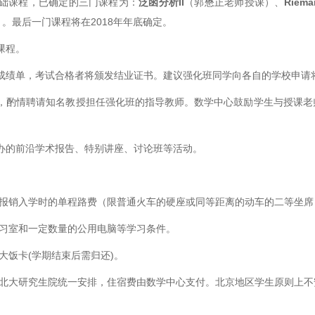
基础课程，已确定的三门课程为：
泛函分析
II
（郭懋正老师授课）、
Riema
）。最后一门课程将在
2018
年年底确定。
课程。
具成绩单，考试合格者将颁发结业证书。建议强化班同学向各自的学校申请
况，酌情聘请知名教授担任强化班的指导教师。数学中心鼓励学生与授课
举办的前沿学术报告、特别讲座、讨论班等活动。
生报销入学时的单程路费（限普通火车的硬座或同等距离的动车的二等坐席
自习室和一定数量的公用电脑等学习条件。
北大饭卡
(
学期结束后需归还
)
。
和北大研究生院统一安排，住宿费由数学中心支付。北京地区学生原则上不