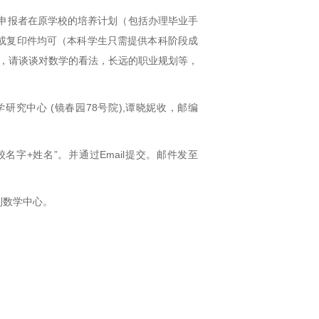
申报者在原学校的培养计划（包括办理毕业手
或复印件均可（本科学生只需提供本科阶段成
，请谈谈对数学的看法，长远的职业规划等，
究中心 (镜春园78号院),谭晓妮收，邮编
校名字
+
姓名”。并通过
Email
提交。邮件发至
到数学中心。