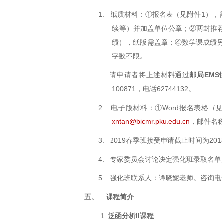
1. 纸质材料：①报名表（见附件
1
），
续等）并加盖单位公章；②两封推
绩），纸版需盖章；④数学课成绩
字数不限。
请申请者将上述材料通过
邮局EMS
100871，电话62744132。
2. 电子版材料：①
Word
报名表格（
xntan@bicmr.pku.edu.cn
，邮件名称
3. 2019春季班接受申请截止时间为
201
4. 专家委员会讨论决定强化班录取名
5. 强化班联系人：谭晓妮老师。咨询电
五、
课程简介
1.
泛函分析
II
课程