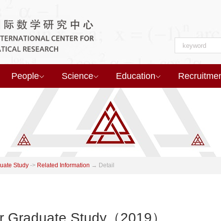
People
Science
Education
Recruitme
uate Study
->
Related Information
→
Detail
or Graduate Study（2019）