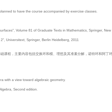
is planned to have the course accompanied by exercise classes.
surfaces", Volume 81 of Graduate Texts in Mathematics, Springer, New
", Universitext, Springer, Berlin Heidelberg, 2011
基础课程，主要内容包括交换环和模、理想及其准素分解，诺特环和阿丁
 with a view toward algebraic geometry.
gebra, Second edition.