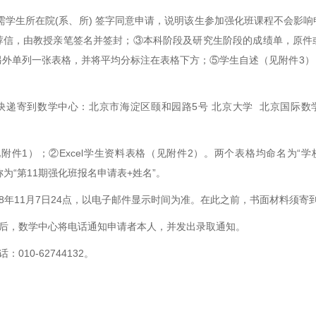
需学生所在院
(
系、所
)
签字同意申请，说明该生参加强化班课程不会影响
荐信，由教授亲笔签名并签封；③本科阶段及研究生阶段的成绩单，原件
另外单列一张表格，并将平均分标注在表格下方；⑤学生自述（见附件
3
）
快递寄到数学中心：北京市海淀区颐和园路5号 北京大学 北京国际数学研
见附件
1
）；②
Excel
学生资料表格（见附件
2
）。两个表格均命名为“学
为“第
11
期强化班报名申请表
+
姓名”。
8
年
11
月
7
日
24
点，以电子邮件显示时间为准。在此之前，书面材料须寄
单后，数学中心将电话通知申请者本人，并发出录取通知。
话：
010-62744132
。