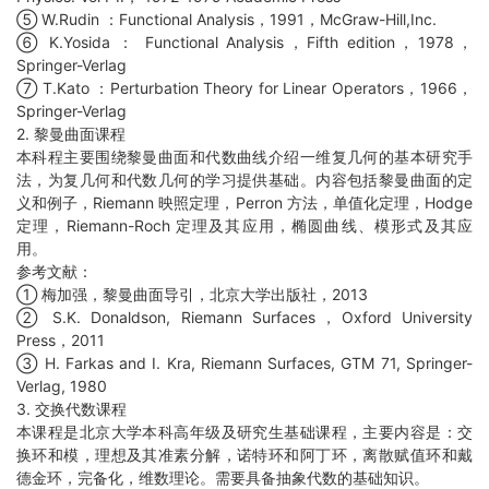
⑤ W.Rudin ：Functional Analysis，1991，McGraw-Hill,Inc.
⑥ K.Yosida ： Functional Analysis，Fifth edition，1978，
Springer-Verlag
⑦ T.Kato ：Perturbation Theory for Linear Operators，1966，
Springer-Verlag
2. 黎曼曲面课程
本科程主要围绕黎曼曲面和代数曲线介绍一维复几何的基本研究手
法，为复几何和代数几何的学习提供基础。内容包括黎曼曲面的定
义和例子，Riemann 映照定理，Perron 方法，单值化定理，Hodge
定理，Riemann-Roch 定理及其应用，椭圆曲线、模形式及其应
用。
参考文献：
① 梅加强，黎曼曲面导引，北京大学出版社，2013
② S.K. Donaldson, Riemann Surfaces，Oxford University
Press，2011
③ H. Farkas and I. Kra, Riemann Surfaces, GTM 71, Springer-
Verlag, 1980
3. 交换代数课程
本课程是北京大学本科高年级及研究生基础课程，主要内容是：交
换环和模，理想及其准素分解，诺特环和阿丁环，离散赋值环和戴
德金环，完备化，维数理论。需要具备抽象代数的基础知识。