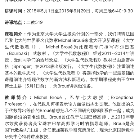
讲课时间：
2015年5月1日至2015年6月29日，每周三晚6:40-9:30
讲课地点：
二教519
课程简介：
作为北京大学大学生拔尖计划的一部分，我们聘请法国
巴黎七大的世界著名代数家Michel Broué来北大开设新课程 《大学
生代数教程II》。 Michel Broué为此课程专门撰写布尔巴基
（Bourbaki） 式教材，《大学生代数教程I》 经过2011--2014年讲
授，受到同学们的热烈欢迎。《大学生代数教程I》教材已由施普林
格（Springer）在2013底出版发行。《大学生代数教程I》注重阐述
基本的数学思想， 《大学生代数教程II》将选择数学的一些最基础的
课题阐述介绍现代数学的新方法和新理论。本学期课程先由王立中
博士主讲（5月1日前），为Broué讲课做准备。
教师简介：
Michel Broué，巴黎七大教授（Exceptional
Professor），在代数几何和表示论方面做出杰出贡献。他提出的关
于代数导出等价的Broué猜想把几个不同研究领域联系在一起，成为
国际前沿的著名难题。Broué曾任教于法国巴黎高师，是2010年菲
尔兹奖获得者吴宝珠在巴黎高师学习时的指导老师。Broué是美
国“代数杂志”主编，曾任庞加莱数学研究所所长，现为北京国际数学
研究中心特聘讲座教授。