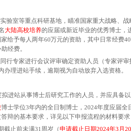
家实验室等重点科研基地，瞄准国家重大战略、
名
大陆高校培养
的应届或新近毕业的优秀博士，
国家给予每人两年
60
万元的资助，其中日常经费
40
补助经费。
织同行专家进行会议评审确定资助人员（专家评审
内办理进站手续，逾期视为自动放弃入选资格。
度拟进站从事博士后研究工作的人员，并应具备以
校
博士学位
3
年内的全日制博士，
2024
年度应届全
文答辩的基本要求，详见以下申报流程的材料要求
期截止前未满
31
周岁（
申请截止日期
2024
年
3
月
2