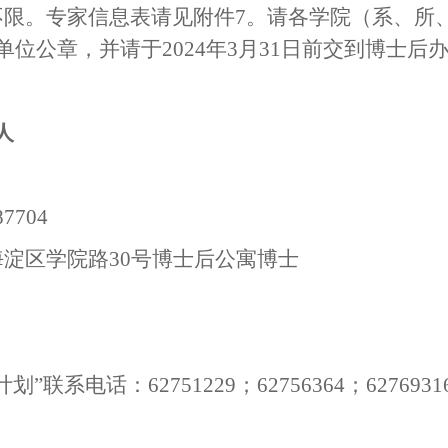
不限。专家信息表请见附件
7
。请各学院（系、所
单位公章，并请于
2024
年
3
月
31
日前交到博士后
人
87704
海淀区学院路
30
号博士后公寓博士
计划”联系电话：
62751229
；
62756364
；
6276931