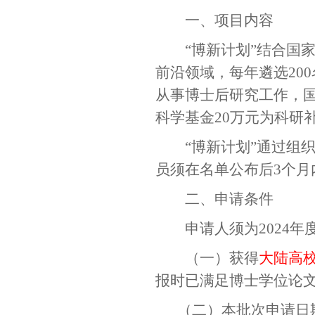
一、项目内容
“博新计划”结合国
前沿领域，每年遴选
200
从事博士后研究工作，
科学基金
20
万元为科研
“博新计划”通过组
员须在名单公布后
3
个月
二、申请条件
申请人须为
2024
年
（一）获得
大陆高
报时已满足博士学位论
（二）本批次申请日