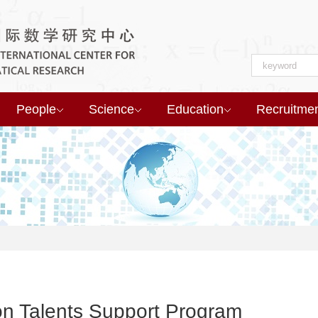
People
Science
Education
Recruitme
on Talents Support Program