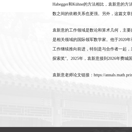
Habegger
和
Kühne
的方法相比，袁新意的方
数之间的依赖关系也更强。另外，这篇文章
袁新意的工作领域是数论和算术几何，主要
是相关领域的国际领军数学家。他于
2020
年
工作继续推向前进，特别是与合作者一起，
探索奖
”
。
2025
年，袁新意
接到
2026
年费城
袁新意老师论文链接：
https://annals.math.pr