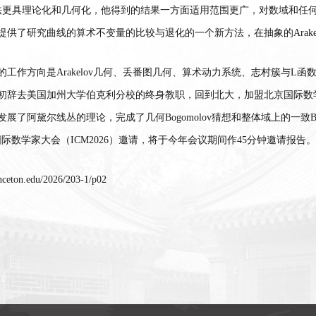
法更具理论化和几何化，他得到的结果一方面适用范围更广，对数域和任
提供了研究曲线的算术不变量的比较与退化的一个新方法，在抽象的
Arak
的工作方向是
Arakelov
几何、丢番图几何、算术动力系统、志村簇与
L
函
初辞去美国加州大学伯克利分校的终身教职，回到北大，加盟北京国际数
发展了阿黛尔
线丛的理论，完成了几何
Bogomolov
猜想和整体域上的一致
B
国际数学家大会（
ICM2026
）邀请，将于今年会议期间作
45
分钟邀请报告。
inceton.edu/2026/203-1/p02