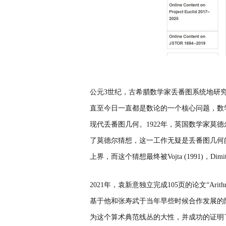
公元
3
世纪，古希腊数学家丢番图系统地研
直至今日一直都是数论的一个核心问题，数
现代丢番图几何。
1922
年，英国数学家莫德
了莫德尔猜想，这一工作无疑是丢番图几何
上界，而这个猜想最终被
Vojta (1991)
，
Dimi
2021
年，袁新意独立完成
105
页
的论文
“Arith
基于他和张寿武于当年早些时候合作发展的
为这个算术典范线丛的大性，并成功的证明