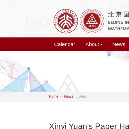
Calendar
About
News
Home
->
News
→
Detail
Xinyi Yuan's Paper H