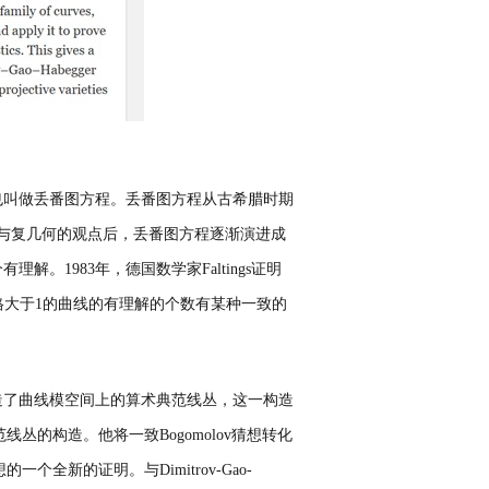
也叫做丢番图方程。丢番图方程从古希腊时期
与复几何的观点后，丢番图方程逐渐演进成
个有理解。
1983
年，德国数学家
Faltings
证明
格大于
1
的曲线的有理解的个数有某种一致的
造了曲线模空间上的算术典范线丛，这一构造
范线丛的构造。他将一致
Bogomolov
猜想转化
想的一个全新的证明。与
Dimitrov-Gao-