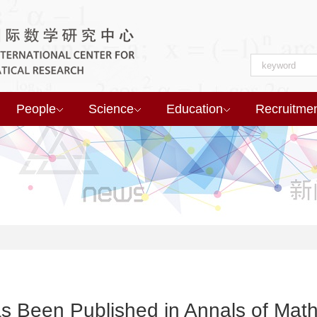
People
Science
Education
Recruitme
as Been Published in Annals of Mat