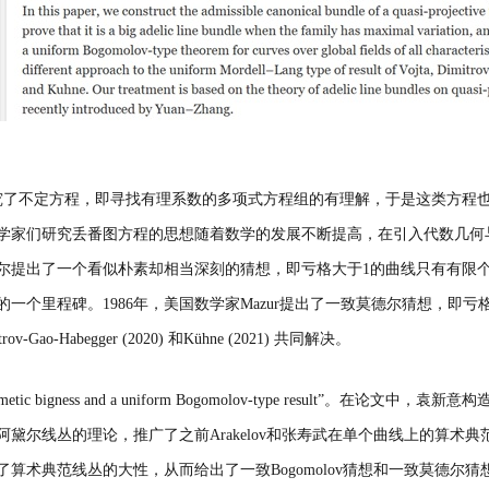
究了不定方程，即寻找有理系数的多项式方程组的有理解，于是这类方程
学家们研究丢番图方程的思想随着数学的发展不断提高，在引入代数几何
尔提出了一个看似朴素却相当深刻的猜想，即亏格大于
1
的曲线只有有限
的一个里程碑。
1986
年，美国数学家
Mazur
提出了一致莫德尔猜想，即亏
trov-Gao-Habegger (2020)
和
Kühne (2021)
共同解决。
metic bigness and a uniform Bogomolov-type result”
。在论文中，袁新意构
阿黛尔线丛的理论，推广了之前
Arakelov
和张寿武在单个曲线上的算术典
了算术典范线丛的大性，从而给出了一致
Bogomolov
猜想和一致莫德尔猜