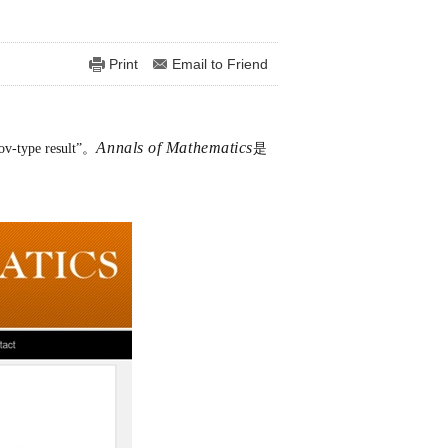
Print
Email to Friend
Annals of Mathematics
v-type result”
。
是