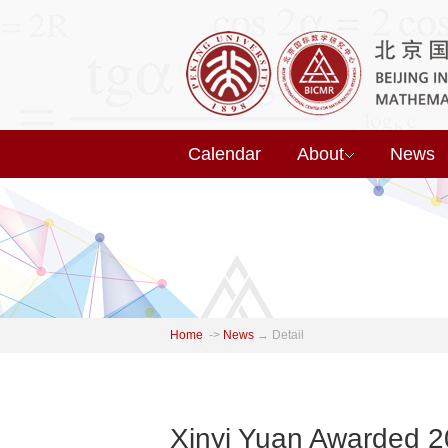
Calendar
About
News
Home
->
News
→
Detail
Xinyi Yuan Awarded 20