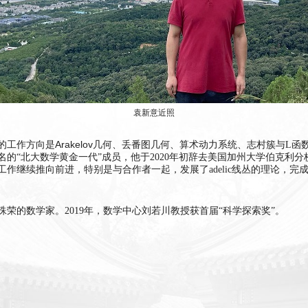
袁新意近照
Arakelov
的工作方向是
几何、丢番图几何、算术动力系统、志村簇与L函
名的“北大
数学黄金一代”成员，
他于2020年初辞去美国加州大学伯克利
工作继续推向前进，特别是与合作者一起，
发展了adelic线丛的理论，
完成
荣的数学家。2019年，数学中心刘若川教授获首届“科学探索奖”。