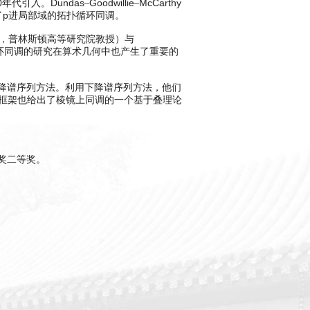
0
Dundas
Goodwillie
McCarthy
年代引入。
–
–
p
了
进局部域的拓扑循环同调。
，普林斯顿高等研究院教授）与
环同调的研究在算术几何中也产生了重要的
降谱序列方法。利用下降谱序列方法，他们
论框架也给出了棱镜上同调的一个基于叠理论
奖二等奖。