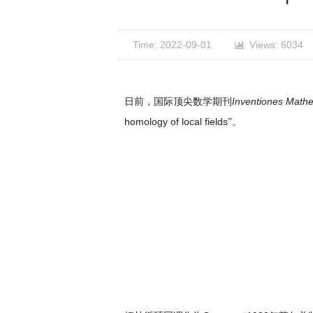
Time: 2022-09-01
Views: 6034
Inventiones Math
日前，国际顶尖数学期刊
homology of local fields
”。