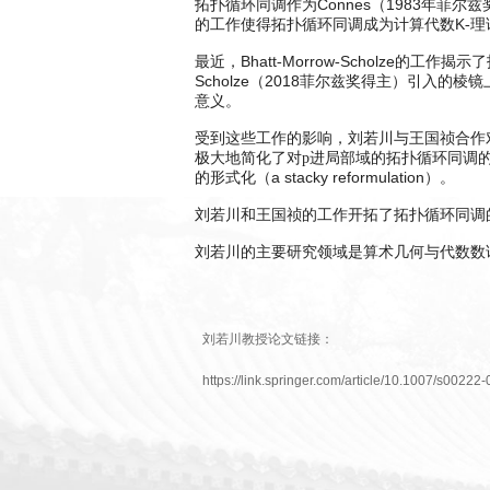
Connes
1983
拓扑循环同调作为
（
年菲尔兹
K
的工作使得拓扑循环同调成为计算代数
-
Bhatt
Morrow
Scholze
最近，
-
-
的工作揭示了
Scholze
2018
（
菲尔兹奖得主）引入的棱镜
意义。
受到这些工作的影响，刘若川与王国祯合作
极大地简化了对p进局部域的拓扑循环同调
a stacky reformulation
的形式化（
）。
刘若川和王国祯的工作开拓了拓扑循环同调
刘若川的主要研究领域是算术几何与代数数
刘若川教授论文链接：
https://link.springer.com/article/10.1007/s0022