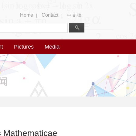
Home
Contact
中文版
|
|
nt
Pictures
Media
s Mathematicae