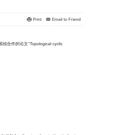
Print
Email to Friend
Topological cyclic
国祯合作的论文“