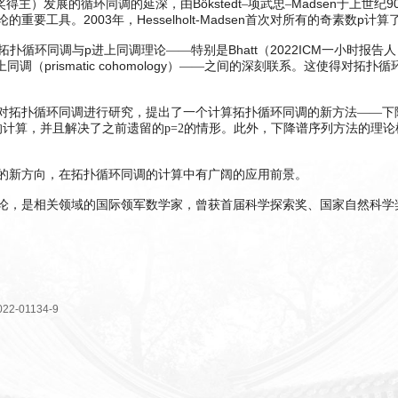
Bökstedt
Madsen
9
奖得主）发展的循环同调的延深，由
–项武忠–
于上世纪
2003
Hesselholt
Madsen
p
理论的重要工具。
年，
-
首次对所有的奇素数
计算
p
Bhatt
2022ICM
拓扑循环同调与
进上同调理论——特别是
（
一小时报告人
prismatic cohomology
上同调（
）——之间的深刻联系。这使得对拓扑循
对拓扑循环同调进行研究，提出了一个计算拓扑循环同调的新方法——下
的计算，并且解决了之前遗留的p=2的情形。此外，下降谱序列方法的理
的新方向，在拓扑循环同调的计算中有广阔的应用前景。
论，是相关领域的国际领军数学家，曾获首届科学探索奖、国家自然科学
2-022-01134-9