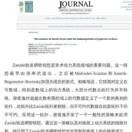
Zariski
轨道稠密猜想是算术动力系统领域的重要问题。这一猜
想最早由张寿武提出，之后被
Medvedev-Scanlon和Amerik-
Bogomolov-Rovinsky
加强为现在的形式。粗略地说，它猜测对定义在
可数域，特别是数域上的动力系统，大部分代数点的行为并不特
殊。谢俊逸对超越次数有限的域上的代数簇定义了一个新的典则的
拓扑，此拓扑比
Zariski
拓扑更精细，但不可约代数簇在此新拓扑下仍
不可约。应用这一拓扑，谢俊逸开发了一个一般性的策略来处理
Zariski
轨道稠密猜想。通过这一策略以及对曲面上动力系统的细致分
析，他证明了
Zariski
轨道稠密猜想对光滑射影曲面上的自映射成立。