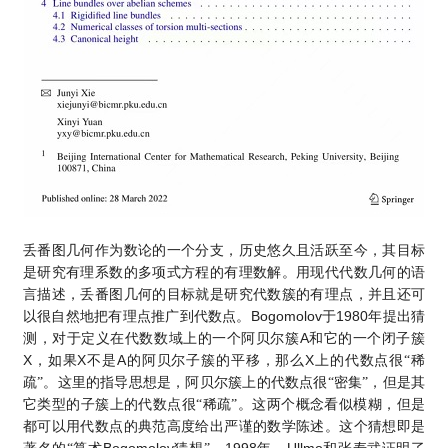
丢番图几何作为数论的一个分支，历史悠久且活跃至今，其目标
是研究有理系数的多项式方程的有理数解。用现代代数几何的语
言描述，丢番图几何的目标就是研究代数簇的有理点，并且还可
Bogomolov
1980
以很自然地把有理点推广到代数点。
于
年提出猜
A
测，对于定义在代数数域上的一个阿贝尔簇
和它的一个闭子簇
X
X
A
X
，如果
不是
的阿贝尔子簇的平移，那么
上的代数点很“稀
疏”。这里的指导思想是，阿贝尔簇上的代数点很“密集”，但是其
它类型的子簇上的代数点很“稀疏”。这两个概念看似模糊，但是
都可以用代数点的典范高度给出严谨的数学陈述。这个猜想即是