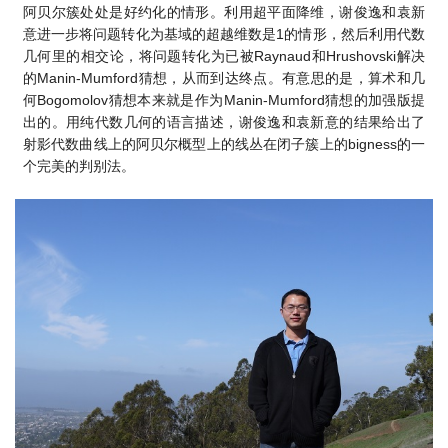
阿贝尔簇处处是好约化的情形。利用超平面降维，谢俊逸和袁新
1
意进一步将问题转化为基域的超越维数是
的情形，然后利用代数
Raynaud
Hrushovski
几何里的相交论，将问题转化为已被
和
解决
Manin-Mumford
的
猜想，从而到达终点。有意思的是，算术和几
Bogomolov
Manin-Mumford
何
猜想本来就是作为
猜想的加强版提
出的。用纯代数几何的语言描述，谢俊逸和袁新意的结果给出了
bigness
射影代数曲线上的阿贝尔概型上的线丛在闭子簇上的
的一
个完美的判别法。