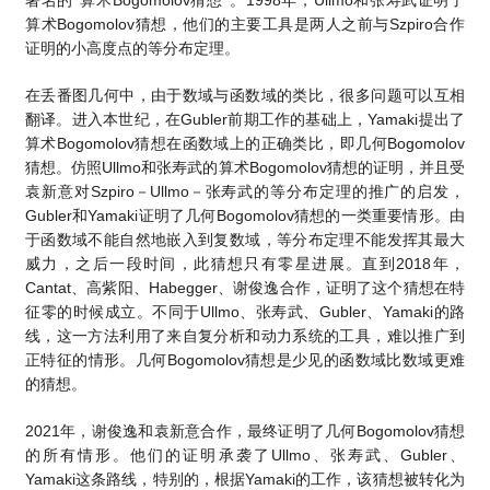
Bogomolov
1998
Ullmo
著名的“算术
猜想”。
年，
和张寿武证明了
Bogomolov
Szpiro
算术
猜想，他们的主要工具是两人之前与
合作
证明的小高度点的等分布定理。
在丢番图几何中，由于数域与函数域的类比，很多问题可以互相
Gubler
Yamaki
翻译。进入本世纪，在
前期工作的基础上，
提出了
Bogomolov
Bogomolov
算术
猜想在函数域上的正确类比，即几何
Ullmo
Bogomolov
猜想。仿照
和张寿武的算术
猜想的证明，并且受
Szpiro－Ullmo－
袁新意对
张寿武的等分布定理的推广的启发，
Gubler
Yamaki
Bogomolov
和
证明了几何
猜想的一类重要情形。由
于函数域不能自然地嵌入到复数域，等分布定理不能发挥其最大
2018
威力，之后一段时间，此猜想只有零星进展。直到
年，
Cantat
Habegger
、高紫阳、
、谢俊逸合作，证明了这个猜想在特
Ullmo
Gubler
Yamaki
征零的时候成立。不同于
、张寿武、
、
的路
线，这一方法利用了来自复分析和动力系统的工具，难以推广到
Bogomolov
正特征的情形。几何
猜想是少见的函数域比数域更难
的猜想。
2021
Bogomolov
年，谢俊逸和袁新意合作，最终证明了几何
猜想
Ullmo
Gubler
的所有情形。他们的证明承袭了
、张寿武、
、
Yamaki
Yamaki
这条路线，特别的，根据
的工作，该猜想被转化为