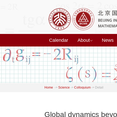
Calendar
About
News
Home
->
Science
->
Colloquium
->
Detail
Global dynamics beyon