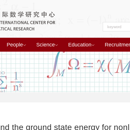
People
Science
Education
Recruitme
d the ground state energy for nonl