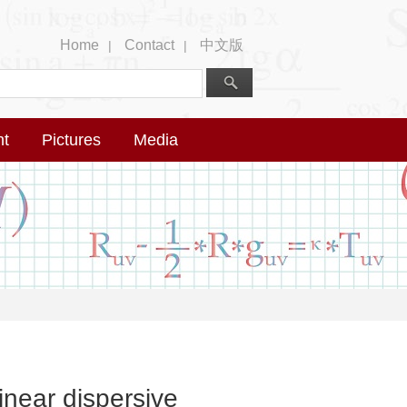
Home
Contact
中文版
|
|
nt
Pictures
Media
inear dispersive