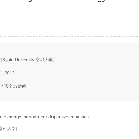
i （Kyoto University 京都大学）
1, 2012
全斋全09房间
ate energy for nonlinear dispersive equations
ity 京都大学)