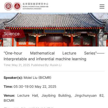
Science
"One-hour Mathematical Lecture Series"——
Interpretable and inferential machine learning
Time: May 21, 2025
Published By: Ruixin Li
Speaker(s):
Molei Liu (BICMR)
Time:
05:30-19:00 May 22, 2025
Venue:
Lecture Hall, Jiayibing Building, Jingchunyuan 82,
BICMR