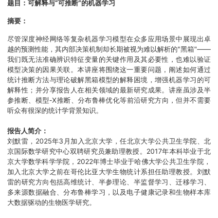
题目：可解释与“可推断”的机器学习
摘要：
尽管深度神经网络等复杂机器学习模型在众多应用场景中展现出卓
越的预测性能，其内部决策机制却长期被视为难以解析的"黑箱"——
我们既无法准确辨识特征变量的关键作用及其必要性，也难以验证
模型决策的因果关联。本讲座将围绕这一重要问题，阐述如何通过
统计推断方法与理论破解黑箱模型的解释困境，增强机器学习的可
解释性；并分享报告人在相关领域的最新研究成果。讲座虽涉及半
参推断、模型-X推断、分布鲁棒优化等前沿研究方向，但并不需要
听众有很深的统计学背景知识。
报告人简介：
刘默雷，2025年3月加入北京大学，任北京大学公共卫生学院、北
京国际数学研究中心双聘研究员兼助理教授。2017年本科毕业于北
京大学数学科学学院，2022年博士毕业于哈佛大学公共卫生学院，
加入北京大学之前在哥伦比亚大学生物统计系担任助理教授。刘默
雷的研究方向包括高维统计、半参理论、半监督学习、迁移学习、
多来源数据融合、分布鲁棒学习，以及电子健康记录和生物样本库
大数据驱动的生物医学研究。