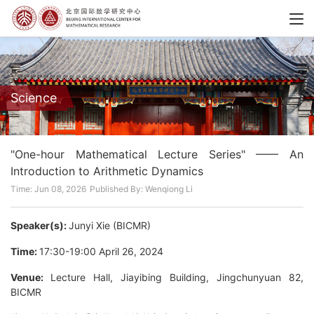
Science
"One-hour Mathematical Lecture Series" —— An
Introduction to Arithmetic Dynamics
Time: Jun 08, 2026
Published By: Wenqiong Li
Speaker(s):
Junyi Xie (BICMR)
Time:
17:30-19:00 April 26, 2024
Venue:
Lecture Hall, Jiayibing Building, Jingchunyuan 82,
BICMR