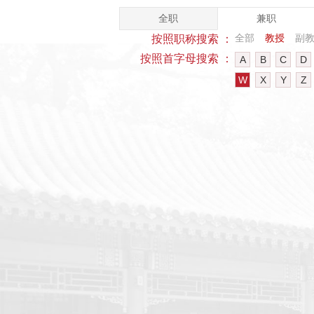
全职
兼职
全部
教授
副
按照职称搜索 ：
按照首字母搜索 ：
A
B
C
D
W
X
Y
Z