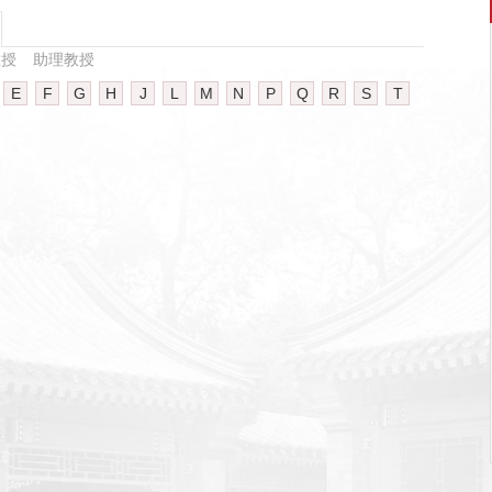
教授
助理教授
E
F
G
H
J
L
M
N
P
Q
R
S
T